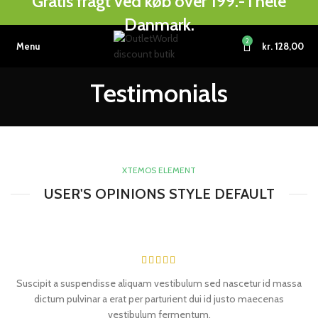
Gratis fragt ved køb over 199.- i hele
Danmark.
2
Menu
kr.
128,00
Testimonials
XTEMOS ELEMENT
USER'S OPINIONS STYLE DEFAULT
Suscipit a suspendisse aliquam vestibulum sed nascetur id massa
dictum pulvinar a erat per parturient dui id justo maecenas
vestibulum fermentum.