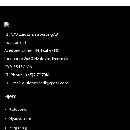
C/O Euroasian Sourcing AB
(post box 3)
Avedøreholmen 84, 1 sal A -130
Post code 2650 Hvidovre, Denmark
CVR-35450106
Phone: (+45)71707816
Email: outletworlddk@gmail.com
Hjem
Kategorier
Nyankomne
Mega salg