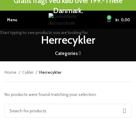
Gratis fragt ved køb over 199.- i hele
Danmark.
0
Menu
kr.
0,00
Start typing to see products you are looking for.
Herrecykler
Categories
Home
Cykler
Herrecykler
No products were found matching your selection.