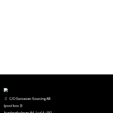
C/O Euroasian Sourcing AB
(post box 3)
Avedøreholmen 84, 1 sal A -130