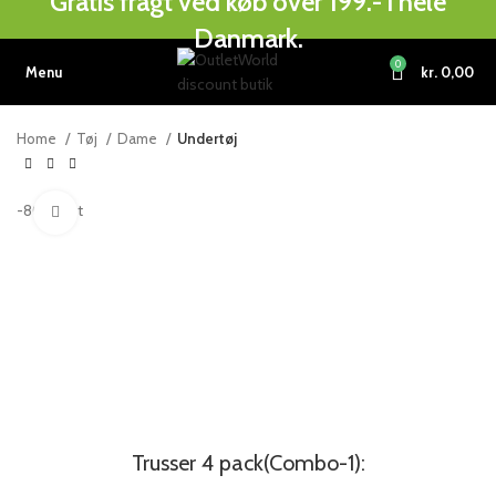
Gratis fragt ved køb over 199.- i hele
Danmark.
0
Menu
kr.
0,00
Home
Tøj
Dame
Undertøj
-80%
Hot
Click to enlarge
Trusser 4 pack(Combo-1):