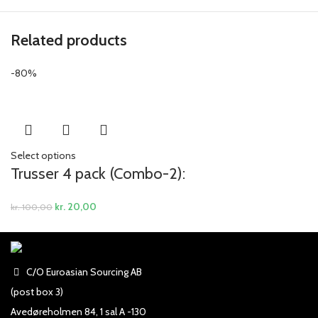
Related products
-80%
Select options
Trusser 4 pack (Combo-2):
kr.
20,00
kr.
100,00
C/O Euroasian Sourcing AB
(post box 3)
Avedøreholmen 84, 1 sal A -130