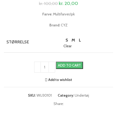
kr.
20,00
kr.
100,00
Farve:
Multifarver/pk
Brand:
CYZ
S
M
L
STØRRELSE
Clear
ADD TO CART
Add to wishlist
SKU:
WU30101
Category:
Undertøj
Share: