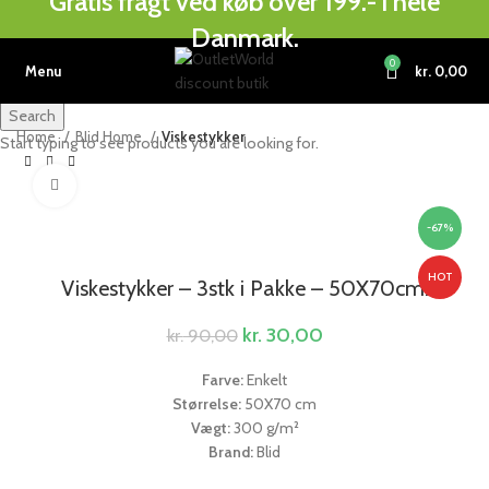
Gratis fragt ved køb over 199.- i hele
Danmark.
0
Menu
kr.
0,00
Search
Home
Blid Home
Viskestykker
Start typing to see products you are looking for.
Click to enlarge
-67%
HOT
Viskestykker – 3stk i Pakke – 50X70cm:
kr.
30,00
kr.
90,00
Farve:
Enkelt
Størrelse:
50X70 cm
Vægt:
300 g/m²
Brand:
Blid