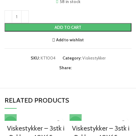
58 in stock
ADD TO CART
Add to wishlist
SKU:
KT1004
Category:
Viskestykker
Share:
RELATED PRODUCTS
-67%
-67%
Viskestykker – 3stk i
Viskestykker – 3stk i
HOT
HOT