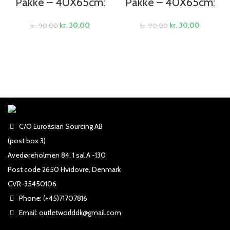
Pakke – 40X65cm:
Pakke – 40X65cm:
kr.
30,00
kr.
30,00
kr.
90,00
kr.
90,00
C/O Euroasian Sourcing AB
(post box 3)
Avedøreholmen 84, 1 sal A -130
Post code 2650 Hvidovre, Denmark
CVR-35450106
Phone: (+45)71707816
Email: outletworlddk@gmail.com