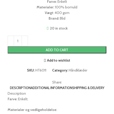
Farve:
Enkelt
Materialer:
100% bomuld
Vægt:
400 gsm
Brand:
Blid
20 in stock
ADD TO CART
Add to wishlist
SKU:
HT6011
Category:
Håndklæder
Share:
DESCRIPTION
ADDITIONAL INFORMATION
SHIPPING & DELIVERY
Description
Farve:
Enkelt.
Materialer og vedligeholdelse: