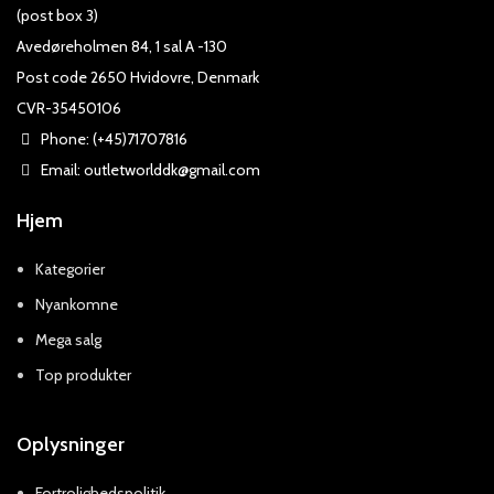
(post box 3)
Avedøreholmen 84, 1 sal A -130
Post code 2650 Hvidovre, Denmark
CVR-35450106
Phone: (+45)71707816
Email: outletworlddk@gmail.com
Hjem
Kategorier
Nyankomne
Mega salg
Top produkter
Oplysninger
Fortrolighedspolitik