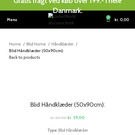
Gratis fragt ved køb over 199.- i hele
Danmark.
0
Menu
kr.
0,00
Home
Blid Home
Håndklæder
Blid Håndklæder (50x90cm):
Back to products
-43%
Click to enlarge
Blid Håndklæder (50x90cm):
kr.
39,00
kr.
69,00
Type:
Blid Håndklæder