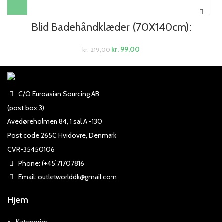
Blid Badehåndklæder (70X140cm):
kr.
99,00
kr.
219,00
C/O Euroasian Sourcing AB
(post box 3)
Avedøreholmen 84, 1 sal A -130
Post code 2650 Hvidovre, Denmark
CVR-35450106
Phone: (+45)71707816
Email: outletworlddk@gmail.com
Hjem
Kategorier