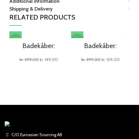
Additional information
Shipping & Delivery
RELATED PRODUCTS
-63%
-60%
-6
Badekåber:
Badekåber:
kr.
399,00
kr.
149,00
kr.
399,00
kr.
159,00
C/O Euroasian Sourcing AB