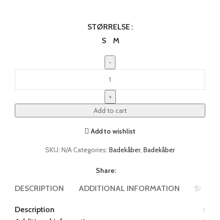
STØRRELSE
S
M
Add to cart
Add to wishlist
SKU:
N/A
Categories:
Badekåber
,
Badekåber
Share:
DESCRIPTION
ADDITIONAL INFORMATION
SHIPPI
Description