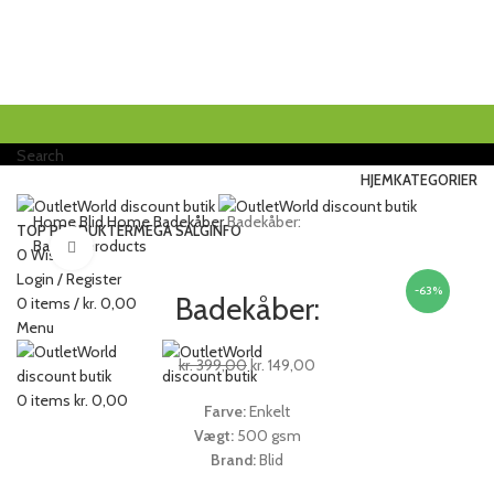
Search
HJEM
KATEGORIER
Gratis fragt ved køb over 199.- i hele
Home
Blid Home
Badekåber
Badekåber:
TOP PRODUKTER
MEGA SALG
INFO
Danmark.
Back to products
Click to enlarge
0
Wishlist
Login / Register
-63%
Badekåber:
0
items
/
kr.
0,00
Menu
kr.
399,00
kr.
149,00
0
items
kr.
0,00
Farve
:
Enkelt
Vægt:
500 gsm
Brand:
Blid