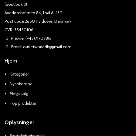
(post box 3)
Avedøreholmen 84, 1 sal A -130
Post code 2650 Hvidovre, Denmark
CVR-35450106
Phone: (+45)71707816
Email: outletworlddk@gmail.com
Hjem
Kategorier
Nyankomne
Mega salg
Top produkter
Oplysninger
Fortrolighedspolitik