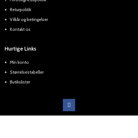
Returpolitik
Vilkår og betingelser
Kontakt os
Hurtige Links
Min konto
Størrelsestabeller
Butikslister
X
outletworld.dk/
2021 CREATED BY
-outletworld.dk
.